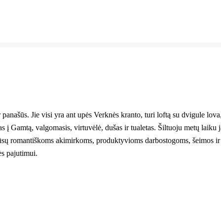
ir panašūs. Jie visi yra ant upės Verknės kranto, turi loftą su dvigule l
s į Gamtą, valgomasis, virtuvėlė, dušas ir tualetas. Šiltuoju metų laiku
ieta Jūsų romantiškoms akimirkoms, produktyvioms darbostogoms, šeimos
s pajutimui.