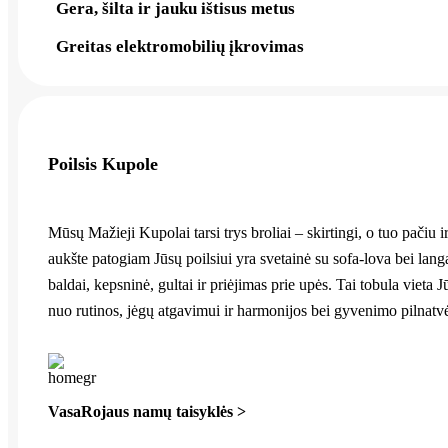
Gera, šilta ir jauku ištisus metus
Greitas elektromobilių įkrovimas
Poilsis Kupole
Mūsų Mažieji Kupolai tarsi trys broliai – skirtingi, o tuo pačiu 
aukšte patogiam Jūsų poilsiui yra svetainė su sofa-lova bei langa
baldai, kepsninė, gultai ir priėjimas prie upės. Tai tobula v
nuo rutinos, jėgų atgavimui ir harmonijos bei gyvenimo pilnatvė
VasaRojaus namų taisyklės >