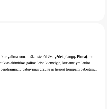
ova, kur galima romantiškai stebėti žvaigždėtą dangų. Pirmajame
 jaukias akimirkas galima leisti kiemelyje, kuriame yra lauko
 ir bendraminčių pabuvimui drauge ar tiesiog trumpam pabėgimui