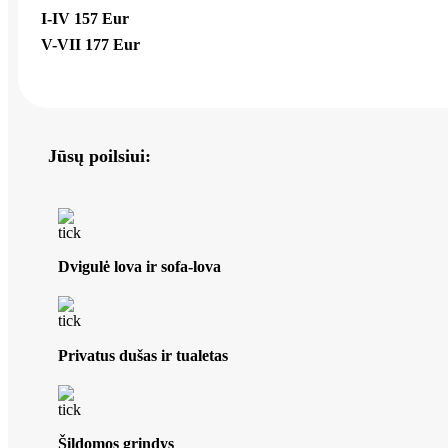
I-IV
157 Eur
V-VII
177 Eur
Jūsų poilsiui:
Dvigulė lova ir sofa-lova
Privatus dušas ir tualetas
Šildomos grindys