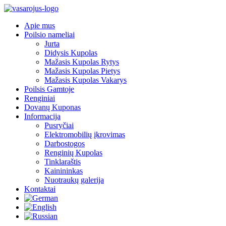
Apie mus
Poilsio nameliai
Jurta
Didysis Kupolas
Mažasis Kupolas Rytys
Mažasis Kupolas Pietys
Mažasis Kupolas Vakarys
Poilsis Gamtoje
Renginiai
Dovanų Kuponas
Informacija
Pusryčiai
Elektromobilių įkrovimas
Darbostogos
Renginių Kupolas
Tinklaraštis
Kainininkas
Nuotraukų galerija
Kontaktai