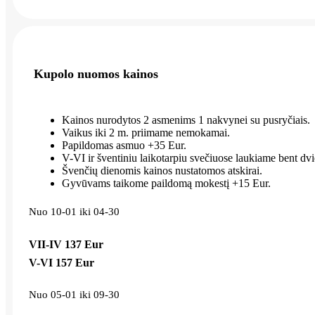
Kupolo nuomos kainos
Kainos nurodytos 2 asmenims 1 nakvynei su pusryčiais.
Vaikus iki 2 m. priimame nemokamai.
Papildomas asmuo +35 Eur.
V-VI ir šventiniu laikotarpiu svečiuose laukiame bent d
Švenčių dienomis kainos nustatomos atskirai.
Gyvūvams taikome paildomą mokestį +15 Eur.
Nuo 10-01 iki 04-30
VII-IV
137 Eur
V-VI
157 Eur
Nuo 05-01 iki 09-30