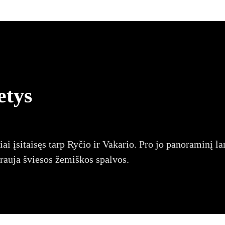
etys
i įsitaisęs tarp Ryčio ir Vakario. Pro jo panoraminį la
yrauja šviesos žemiškos spalvos.