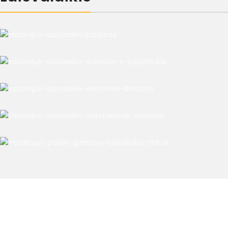
Plačiau
Baidarės
Kaina:
40 Eur/diena
Elektriniai paspirtukai
Plačiau
Kaina:
20 Eur/diena, 7 Eur/val.
Elektriniai dviračiai
Plačiau
Kaina:
25 Eur/diena, 9 Eur/val.
Mechaniniai dviračiai
Plačiau
Kaina:
15 Eur/diena, 5 Eur/val.
SUP’ai
Plačiau
Kaina:
15 Eur/2val.
Plačiau