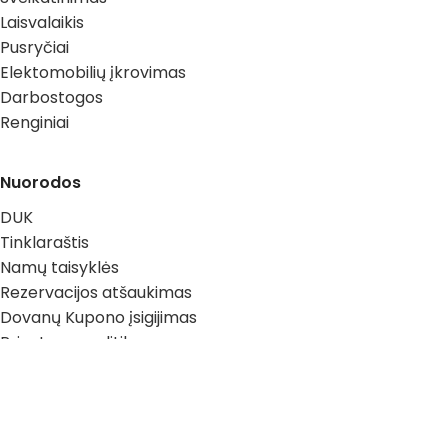
Laisvalaikis
Pusryčiai
Elektomobilių įkrovimas
Darbostogos
Renginiai
Nuorodos
DUK
Tinklaraštis
Namų taisyklės
Rezervacijos atšaukimas
Dovanų Kupono įsigijimas
Privatumo politika
Vasarojus.lt
2025
Visos Teisės Saugomos.