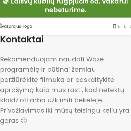
🌿 Laisvų kubilų rugpjūčio 8d. vakarui
nebeturime.
Kontaktai
Rekomenduojam naudoti Waze
programėlę ir būtinai žemiau
peržiūrėkite filmuką ar paskaitykite
aprašymą kaip mus rasti, kad netektų
klaidžioti arba užklimti bekelėje.
Privažiavimas iki mūsų teisingu keliu yra
geras 🙂