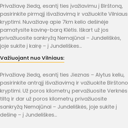
Privažiavę žiedą, esantį ties įvažiavimu į Birštoną,
pasirinkite pirmąjį išvažiavimą ir važiuokite Vilniaus
kryptimi. Nuvažiavę apie 7km kelio dešinėje
pamatysite kavinę-barą Klėtis. Iškart už jos
privažiuosite sankryžą Nemajūnai – Jundeliškės,
joje sukite į kairę – į Jundeliškes…
Važiuojant nuo Vilniaus:
Privažiavę žiedą, esantį ties Jieznas – Alytus keliu,
pasirinkite antrąjį išvažiavimą ir važiuokite Birštono
kryptimi. Už poros kilometrų pervažiuosite Verknės
tiltą ir dar už poros kilometrų privažiuosite
sankryžą Nemajūnai – Jundeliškės, joje sukite į
dešinę – į Jundeliškes…