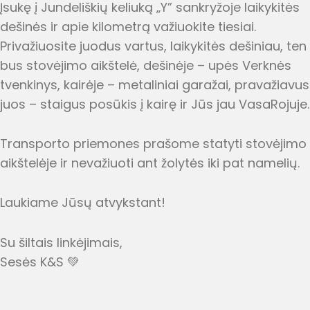
Įsukę į Jundeliškių keliuką „Y” sankryžoje laikykitės
dešinės ir apie kilometrą važiuokite tiesiai.
Privažiuosite juodus vartus, laikykitės dešiniau, ten
bus stovėjimo aikštelė, dešinėje – upės Verknės
tvenkinys, kairėje – metaliniai garažai, pravažiavus
juos – staigus posūkis į kairę ir Jūs jau VasaRojuje.
Transporto priemones prašome statyti stovėjimo
aikštelėje ir nevažiuoti ant žolytės iki pat namelių.
Laukiame Jūsų atvykstant!
Su šiltais linkėjimais,
Sesės K&S 💚