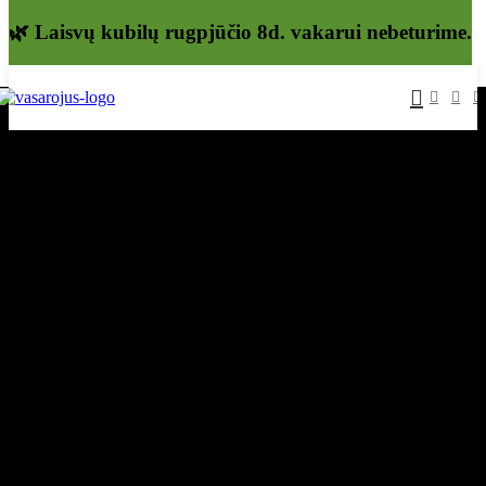
🌿 Laisvų kubilų rugpjūčio 8d. vakarui nebeturime.