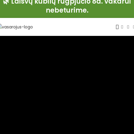
🌿 Laisvų kubilų rugpjūčio 8d. vakarui
nebeturime.